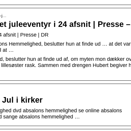
t-j…
 juleeventyr i 24 afsnit | Presse 
 afsnit | Presse | DR
ns Hemmelighed, beslutter hun at finde ud … at det var 
il at …
 beslutter hun at finde ud af, om myten mon dækker ov
e lillesøster rask. Sammen med drengen Hubert begiver 
 Jul i kirker
ghed dvd absalons hemmelighed se online absalons
ed sange absalons hemmelighed …