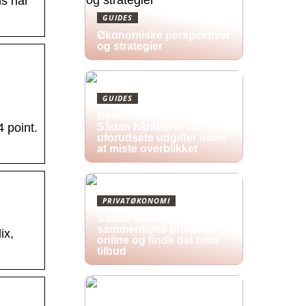
ns har
GUIDES
Økonomiske perspektiver
og strategier
GUIDES
Økonomisk pres i 2026:
Sådan håndterer du
 point.
uforudsete udgifter uden
at miste overblikket
PRIVATØKONOMI
Sådan kan du
sammenligne privatlån
ix,
online og finde det rette
tilbud