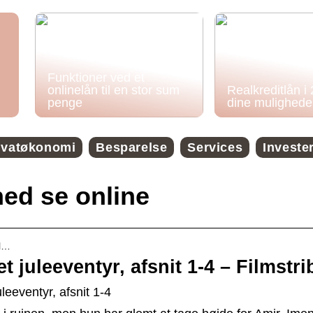
Funktioner ved et
onlinelån til en stor sum
Realkreditlån i
penge
dine mulighede
ivatøkonomi
Besparelse
Services
Investe
ed se online
el…
juleeventyr, afsnit 1-4 – Filmstri
eeventyr, afsnit 1-4