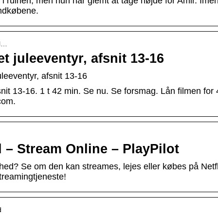
i ruinen, men hun har glemt at tage højde for Amir. Ime
indkøbene.
el…
 juleeventyr, afsnit 13-16
leeventyr, afsnit 13-16
it 13-16. 1 t 42 min. Se nu. Se forsmag. Lån filmen for 4
com.
– Stream Online – PlayPilot
d? Se om den kan streames, lejes eller købes på Netfl
treamingtjeneste!
d