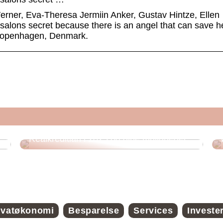
rner, Eva-Theresa Jermiin Anker, Gustav Hintze, Ellen
 Absalons secret because there is an angel that can save h
n Copenhagen, Denmark.
Realkreditlån i 2025 og dine muligheder
ivatøkonomi
Besparelse
Services
Investe