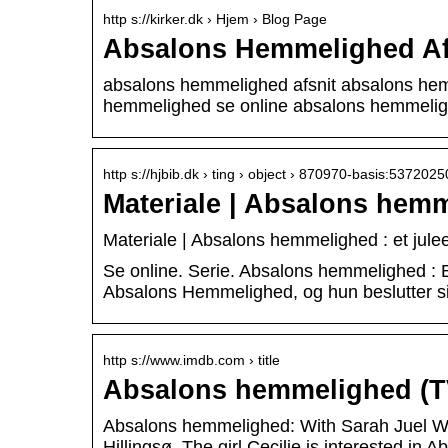
http s://kirker.dk › Hjem › Blog Page
Absalons Hemmelighed Afsn
absalons hemmelighed afsnit absalons he
hemmelighed se online absalons hemmelig
http s://hjbib.dk › ting › object › 870970-basis:5372025
Materiale | Absalons hemme
Materiale | Absalons hemmelighed : et julee
Se online. Serie. Absalons hemmelighed : E
Absalons Hemmelighed, og hun beslutter si
http s://www.imdb.com › title
Absalons hemmelighed (TV
Absalons hemmelighed: With Sarah Juel We
Hillingsø. The girl Cecilie is interested in 