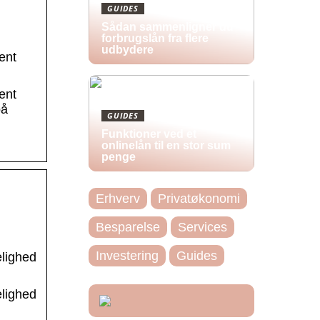
GUIDES
Sådan sammenligner du
forbrugslån fra flere
udbydere
ent
ent
på
GUIDES
Funktioner ved et
onlinelån til en stor sum
penge
Erhverv
Privatøkonomi
Besparelse
Services
Investering
Guides
elighed
elighed