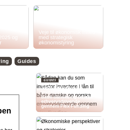
Veje til økonomisk frihed
 2025 og
med strategisk
r
økonomistyring
ring
Guides
GUIDES
Sådan kan du som
investor investere i lån til
både danske og norske
erhvervsdrivende
gennem Flex Funding
ben