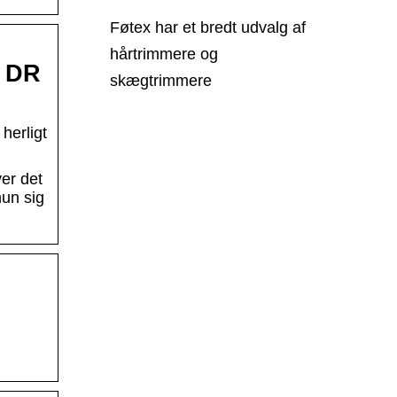
Føtex har et bredt udvalg af
hårtrimmere og
– DR
skægtrimmere
herligt
er det
hun sig