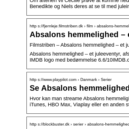
Om aftenen vil Cecilie prøve at komme ned 
Benedikte og Niels deres at se til med jule
http s://fjernleje.filmstriben.dk › film › absalons-hemm
Absalons hemmelighed – et
Filmstriben – Absalons hemmelighed – et ju
Absalons hemmelighed – et juleeventyr, afsn
IMDB logo med bedømmelse 6.6/10IMDB.
http s://www.playpilot.com › Danmark › Serier
Se Absalons hemmelighed 
Hvor kan man streame Absalons hemmelighe
iTunes, HBO Max, Viaplay eller en anden s
http s://blockbuster.dk › serier › absalons-hemmelighe