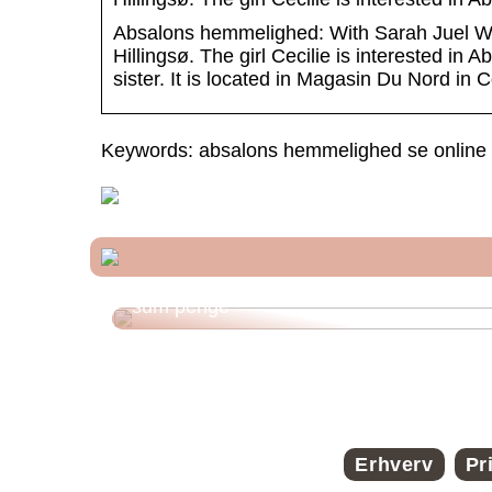
Absalons hemmelighed: With Sarah Juel We
Hillingsø. The girl Cecilie is interested in
sister. It is located in Magasin Du Nord i
Keywords: absalons hemmelighed se online
Funktioner ved et onlinelån til en stor
sum penge
Erhverv
Pr