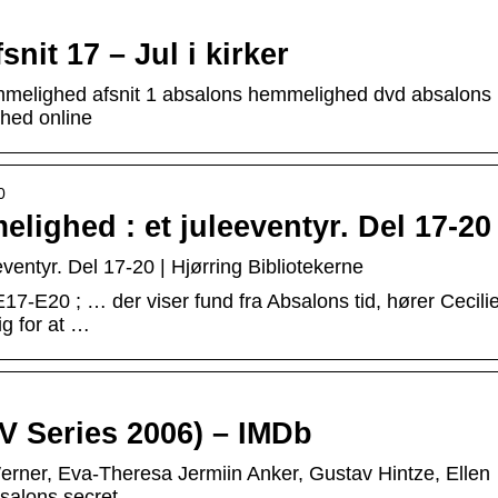
it 17 – Jul i kirker
mmelighed afsnit 1 absalons hemmelighed dvd absalons
hed online
0
lighed : et juleeventyr. Del 17-20
ventyr. Del 17-20 | Hjørring Bibliotekerne
17-E20 ; … der viser fund fra Absalons tid, hører Cecili
g for at …
 Series 2006) – IMDb
rner, Eva-Theresa Jermiin Anker, Gustav Hintze, Ellen
Absalons secret …