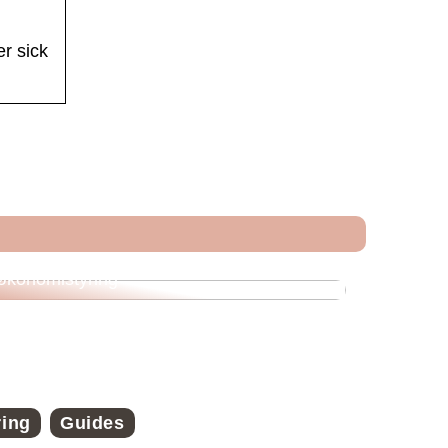
er sick
Veje til økonomisk frihed med strategisk
økonomistyring
ring
Guides