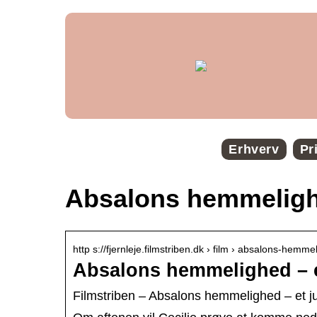
Erhverv
Pr
Absalons hemmeligh
http s://fjernleje.filmstriben.dk › film › absalons-hemm
Absalons hemmelighed – et 
Filmstriben – Absalons hemmelighed – et jul