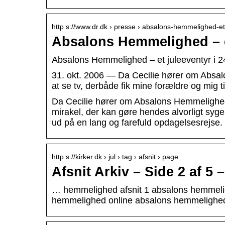
http s://www.dr.dk › presse › absalons-hemmelighed-e
Absalons Hemmelighed – et
Absalons Hemmelighed – et juleeventyr i 24
31. okt. 2006 — Da Cecilie hører om Absalo
at se tv, derbåde fik mine forældre og mig t
Da Cecilie hører om Absalons Hemmelighed,
mirakel, der kan gøre hendes alvorligt syg
ud på en lang og farefuld opdagelsesrejse.
http s://kirker.dk › jul › tag › afsnit › page
Afsnit Arkiv – Side 2 af 5 –
… hemmelighed afsnit 1 absalons hemmeli
hemmelighed online absalons hemmeligh