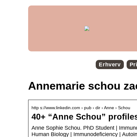
Erhverv
Pr
Annemarie schou zac
http s://www.linkedin.com › pub › dir › Anne › Schou
40+ “Anne Schou” profiles
Anne Sophie Schou. PhD Student | Immunolog
Human Biology | Immunodeficiency | Auto