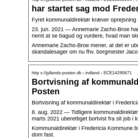
har startet sag mod Fred
Fyret kommunaldirektør kræver oprejsning
23. jun. 2021 — Annemarie Zacho-Broe har t
nemt at se bagud og vurdere, hvad man skul
Annemarie Zacho-Broe mener, at det er uber
skandalesager om nu fhv. borgmester Jacob
http s://jyllands-posten.dk › indland › ECE14290671
Bortvisning af kommunaldi
Posten
Bortvisning af kommunaldirektør i Frederici
8. aug. 2022 — Tidligere kommunaldirektø
marts 2021 uberettiget bortvist fra sit job
Kommunaldirektør i Fredericia Kommune blev
dom fast.