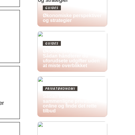
GUIDES
Økonomiske perspektiver
og strategier
GUIDES
Økonomisk pres i 2026:
Sådan håndterer du
uforudsete udgifter uden
at miste overblikket
PRIVATØKONOMI
Sådan kan du
sammenligne privatlån
er
online og finde det rette
tilbud