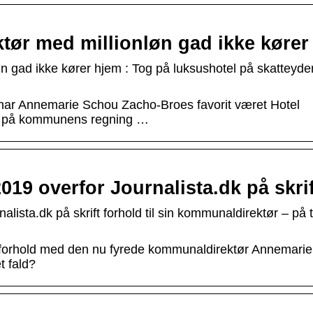
ør med millionløn gad ikke køre
 gad ikke kører hjem : Tog på luksushotel på skatteyde
, har Annemarie Schou Zacho-Broes favorit været Hotel
ger på kommunens regning …
19 overfor Journalista.dk på skri
ista.dk på skrift forhold til sin kommunaldirektør – på t
 forhold med den nu fyrede kommunaldirektør Annemari
t fald?
f…