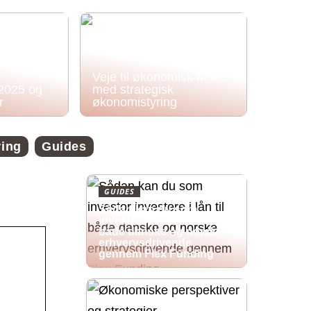
Veje til økonomisk frihed
 2025 og
med strategisk
r
økonomistyring
ring
Guides
GUIDES
Sådan kan du som
investor investere i lån til
både danske og norske
erhvervsdrivende
gennem Flex Funding