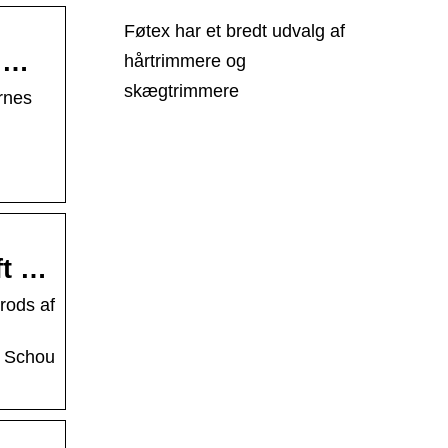
Føtex har et bredt udvalg af
r …
hårtrimmere og
skægtrimmere
rnes
ft …
rods af
e Schou