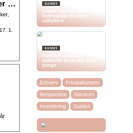
er …
GUIDES
Sådan sammenligner du
ker,
forbrugslån fra flere
udbydere
17. 1.
GUIDES
Funktioner ved et
onlinelån til en stor sum
penge
Erhverv
Privatøkonomi
Besparelse
Services
Investering
Guides
år