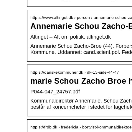
http s://www.altinget.dk › person › annemarie-schou-
Annemarie Schou Zacho-Br
Altinget – Alt om politik: altinget.dk
Annemarie Schou Zacho-Broe (44). Forpers
Kommune. Uddannet: cand.scient.pol. Fød
http s://danskekommuner.dk › dk-13-side-44-47
marie Schou Zacho Broe ha
P044-047_24757.pdf
Kommunaldirektør Annemarie. Schou Zacho-B
består af koncernchefer i stedet for fagche
http s://frdb.dk › fredericia › bortvist-kommunaldirekto