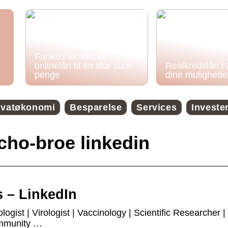
Funktioner ved et
onlinelån til en stor sum
Realkreditlån i
penge
dine mulighede
ivatøkonomi
Besparelse
Services
Investe
ho-broe linkedin
 – LinkedIn
ist | Virologist | Vaccinology | Scientific Researcher |
immunity …