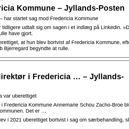
ericia Kommune – Jyllands-Posten
 – har startet sag mod Fredericia Kommune
idligere udtalt sig om sagen i et indlæg på Linkedin. »D
le have gjort.
ettiget, at hun blev bortvist af Fredericia Kommune, eft
 Bjerregard begyndte at rulle.
rektør i Fredericia … – Jyllands-
a var uberettiget
r i Fredericia Kommune Annemarie Schou Zacho-Broe bl
 i kommunen. Det er …
 i 2021 uberettiget bortvist i sag om særbehandling, sl