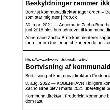
Beskyldninger rammer ikk
Bortvist kommunaldirektør tager ordet: – 
som står mig nær | frdb.dk
30. mar. 2021 — Annemarie Zacho-Broe beg
juni 2018 blev hun udnævnt til kommunaldi
Annemarie Zacho-Broe kommenterer sagen 
fortæller om trusler og chikanerende besk
http s://www.erhvervsnytskive.dk › artikel
Bortvisning af kommunaldir
Bortvisning af kommunaldirektør i Frederici
8. aug. 2022 — KØBENHAVN Tidligere kom
Zacho-Broe blev i marts 2021 uberettiget bor
Kommunaldirektør i Fredericia Kommune blev
dom fast.