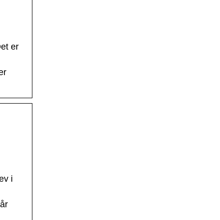
et er
er
ev i
år