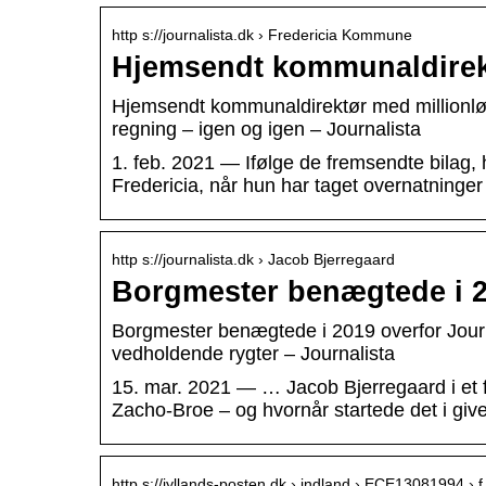
http s://journalista.dk › Fredericia Kommune
Hjemsendt kommunaldirekt
Hjemsendt kommunaldirektør med millionløn
regning – igen og igen – Journalista
1. feb. 2021 — Ifølge de fremsendte bilag
Fredericia, når hun har taget overnatnin
http s://journalista.dk › Jacob Bjerregaard
Borgmester benægtede i 20
Borgmester benægtede i 2019 overfor Journal
vedholdende rygter – Journalista
15. mar. 2021 — … Jacob Bjerregaard i et
Zacho-Broe – og hvornår startede det i give
http s://jyllands-posten.dk › indland › ECE13081994 › 