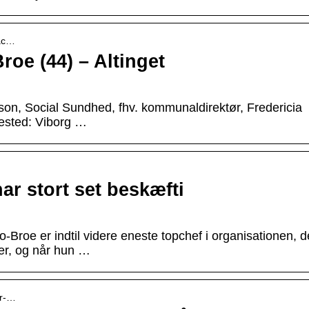
zac…
oe (44) – Altinget
on, Social Sundhed, fhv. kommunaldirektør, Fredericia
ested: Viborg …
r stort set beskæfti
roe er indtil videre eneste topchef i organisationen, d
fer, og når hun …
er-…