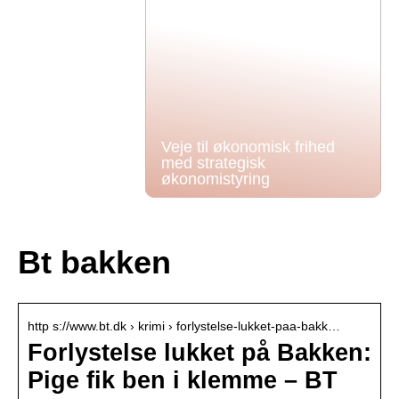
Veje til økonomisk frihed
med strategisk
økonomistyring
Bt bakken
http s://www.bt.dk › krimi › forlystelse-lukket-paa-bakk…
Forlystelse lukket på Bakken:
Pige fik ben i klemme – BT