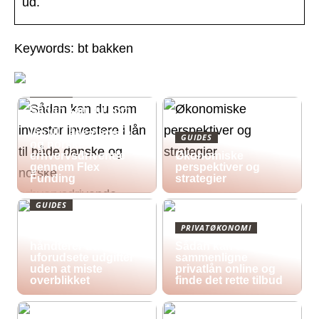
ud.
Keywords: bt bakken
GUIDES
Sådan kan du som
investor investere i
lån til både danske
GUIDES
og norske
erhvervsdrivende
Økonomiske
gennem Flex
perspektiver og
Funding
strategier
GUIDES
Økonomisk pres i
PRIVATØKONOMI
2026: Sådan
håndterer du
Sådan kan du
uforudsete udgifter
sammenligne
uden at miste
privatlån online og
overblikket
finde det rette tilbud