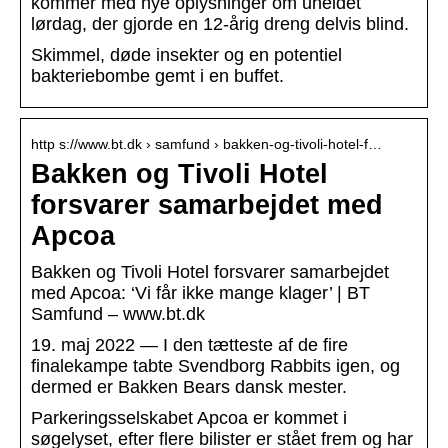
kommer med nye oplysninger om uheldet
lørdag, der gjorde en 12-årig dreng delvis blind.
Skimmel, døde insekter og en potentiel
bakteriebombe gemt i en buffet.
http s://www.bt.dk › samfund › bakken-og-tivoli-hotel-f…
Bakken og Tivoli Hotel
forsvarer samarbejdet med
Apcoa
Bakken og Tivoli Hotel forsvarer samarbejdet
med Apcoa: ‘Vi får ikke mange klager’ | BT
Samfund – www.bt.dk
19. maj 2022 — I den tætteste af de fire
finalekampe tabte Svendborg Rabbits igen, og
dermed er Bakken Bears dansk mester.
Parkeringsselskabet Apcoa er kommet i
søgelyset, efter flere bilister er stået frem og har