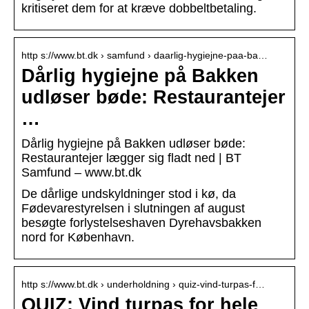
kritiseret dem for at kræve dobbeltbetaling.
http s://www.bt.dk › samfund › daarlig-hygiejne-paa-ba…
Dårlig hygiejne på Bakken
udløser bøde: Restaurantejer
…
Dårlig hygiejne på Bakken udløser bøde:
Restaurantejer lægger sig fladt ned | BT
Samfund – www.bt.dk
De dårlige undskyldninger stod i kø, da
Fødevarestyrelsen i slutningen af august
besøgte forlystelseshaven Dyrehavsbakken
nord for København.
http s://www.bt.dk › underholdning › quiz-vind-turpas-f…
QUIZ: Vind turpas for hele