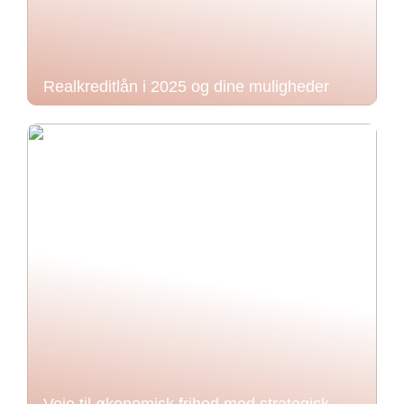
Realkreditlån i 2025 og dine muligheder
Veje til økonomisk frihed med strategisk