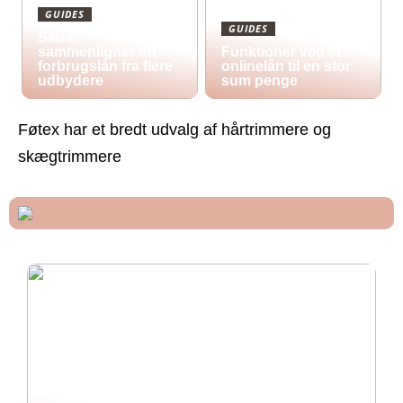
GUIDES
GUIDES
Sådan
sammenligner du
Funktioner ved et
forbrugslån fra flere
onlinelån til en stor
udbydere
sum penge
Føtex har et bredt udvalg af hårtrimmere og
skægtrimmere