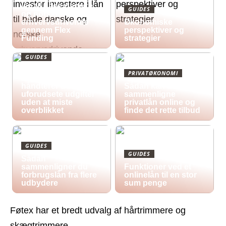
lån til både danske
GUIDES
og norske
erhvervsdrivende
Økonomiske
gennem Flex
perspektiver og
Funding
strategier
GUIDES
Økonomisk pres i
PRIVATØKONOMI
2026: Sådan
håndterer du
Sådan kan du
uforudsete udgifter
sammenligne
uden at miste
privatlån online og
overblikket
finde det rette tilbud
GUIDES
GUIDES
Sådan
sammenligner du
Funktioner ved et
forbrugslån fra flere
onlinelån til en stor
udbydere
sum penge
Føtex har et bredt udvalg af hårtrimmere og
skægtrimmere