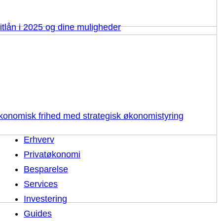
itlån i 2025 og dine muligheder
 økonomisk frihed med strategisk økonomistyring
Erhverv
Privatøkonomi
Besparelse
Services
Investering
Guides