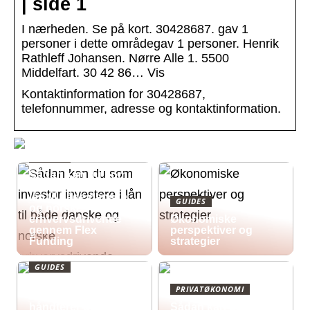
| side 1
I nærheden. Se på kort. 30428687. gav 1
personer i dette områdegav 1 personer. Henrik
Rathleff Johansen. Nørre Alle 1. 5500
Middelfart. 30 42 86… Vis
Kontaktinformation for 30428687,
telefonnummer, adresse og kontaktinformation.
GUIDES
Sådan kan du som
investor investere i
lån til både danske
GUIDES
og norske
erhvervsdrivende
Økonomiske
gennem Flex
perspektiver og
Funding
strategier
GUIDES
Økonomisk pres i
PRIVATØKONOMI
2026: Sådan
håndterer du
Sådan kan du