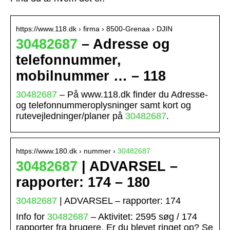
https://www.118.dk › firma › 8500-Grenaa › DJIN
30482687
– Adresse og
telefonnummer,
mobilnummer … – 118
30482687
– På www.118.dk finder du Adresse-
og telefonnummeroplysninger samt kort og
rutevejledninger/planer på
30482687
.
https://www.180.dk › nummer ›
30482687
30482687
| ADVARSEL –
rapporter: 174 – 180
30482687
| ADVARSEL – rapporter: 174
Info for
30482687
– Aktivitet: 2595 søg / 174
rapporter fra brugere. Er du blevet ringet op? Se