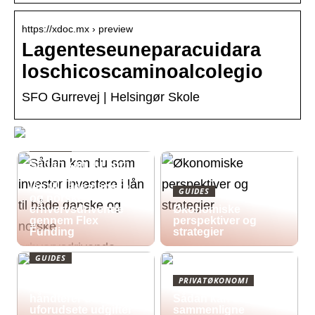
https://xdoc.mx › preview
Lagenteseuneparacuidara
loschicoscaminoalcolegio
SFO Gurrevej | Helsingør Skole
GUIDES
Sådan kan du som
investor investere i
lån til både danske
GUIDES
og norske
erhvervsdrivende
Økonomiske
gennem Flex
perspektiver og
Funding
strategier
GUIDES
Økonomisk pres i
PRIVATØKONOMI
2026: Sådan
håndterer du
Sådan kan du
uforudsete udgifter
sammenligne