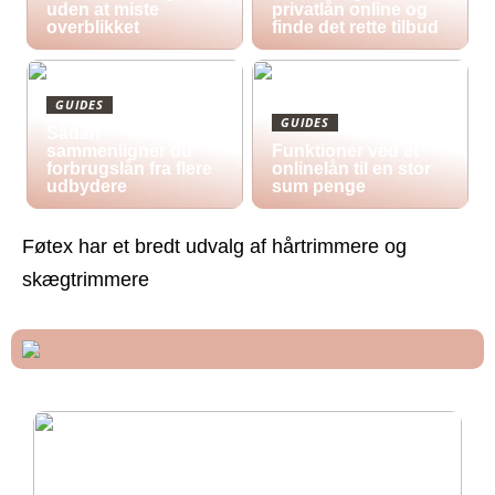
uden at miste
privatlån online og
overblikket
finde det rette tilbud
GUIDES
GUIDES
Sådan
sammenligner du
Funktioner ved et
forbrugslån fra flere
onlinelån til en stor
udbydere
sum penge
Føtex har et bredt udvalg af hårtrimmere og
skægtrimmere