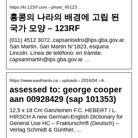
https://kr.123rf.com › photo_45123…
홍콩의 나라의 배경에 고립 된
국가 모양 – 123RF
(011) 4512 3072. capsanisidro@ips.gba.gov.ar.
San Martin. San Martin N°1823, esquina
Lincoln. Línea de teléfono: en trámite.
capsanmartin@ips.gba.gov.ar …
https://www.easthants.ca › uploads › 2016/04 › A…
assessed to: george cooper
aan 00928429 (sap 101353)
12,5 x 18 Cm Ganzleinen F.C. HEBERT / L.
HIRSCH A new German-English Dictionary for
General Use HC – Frakturschrift (Deutsch) –
Verlag Schmidt & Günther, …