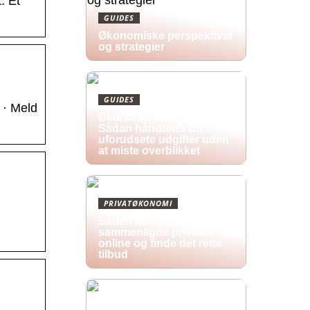
. Et
GUIDES
Økonomiske perspektiver
og strategier
GUIDES
 · Meld
Økonomisk pres i 2026:
Sådan håndterer du
uforudsete udgifter uden
at miste overblikket
PRIVATØKONOMI
Sådan kan du
sammenligne privatlån
online og finde det rette
tilbud