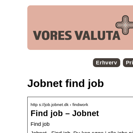
Erhverv
Pr
Jobnet find job
http s://job.jobnet.dk › findwork
Find job – Jobnet
Find job