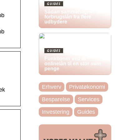
GUIDES
Sådan sammenligner du
ob
forbrugslån fra flere
udbydere
ob
GUIDES
Funktioner ved et
onlinelån til en stor sum
penge
Erhverv
Privatøkonomi
ek
Besparelse
Services
Investering
Guides