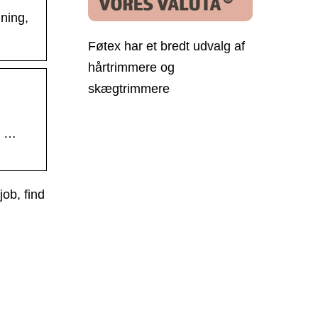
gning,
Føtex har et bredt udvalg af
hårtrimmere og
skægtrimmere
s …
job, find