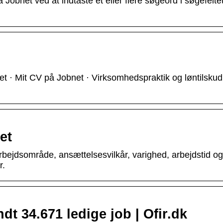
 Jobnet ved at indtaste et eller flere søgeord i søgefeltet
bet · Mit CV på Jobnet · Virksomhedspraktik og løntilskud
et
rbejdsområde, ansættelsesvilkår, varighed, arbejdstid og
r.
dt 34.671 ledige job | Ofir.dk