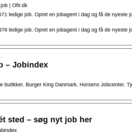
job | Ofir.dk
671 ledige job. Opret en jobagent i dag og få de nyeste j
376 ledige job. Opret en jobagent i dag og få de nyeste j
j…
b – Jobindex
re butikker. Burger King Danmark, Horsens Jobcenter. Tj
ét sted – søg nyt job her
Jobindex