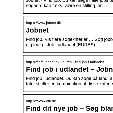
Jobnet · Find job. Du kan søge i alle jobs på
søgeord kan f.eks. være en stilling, en …
http s://www.jobnet.dk
Jobnet
Find job. Vis flere søgekriterier … Søg job
dig ledig · Job i udlandet (EURES) …
http s://info.jobnet.dk › eures › find-job-i-udlandet
Find job i udlandet – Jobn
Find job i udlandet. Du kan søge på land, a
fritekst eller en kombination af disse kriterie
http s://www.ofir.dk
Find dit nye job – Søg blan