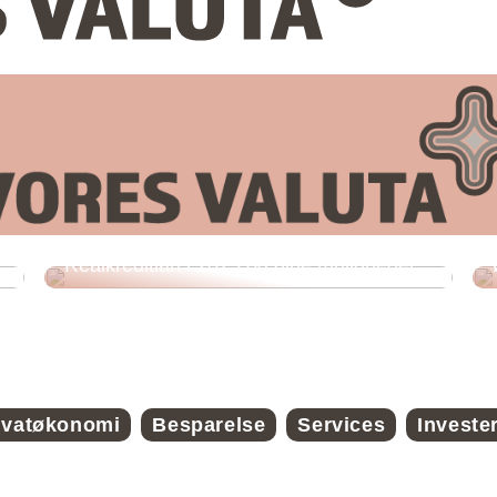
Realkreditlån i 2025 og dine muligheder
ivatøkonomi
Besparelse
Services
Investe