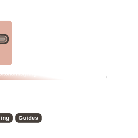
Veje til økonomisk frihed med strategisk
økonomistyring
ring
Guides