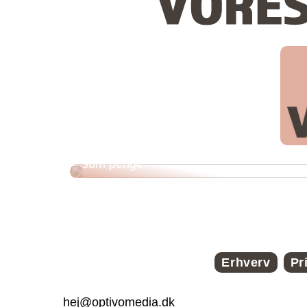
Funktioner ved et onlinelån til en stor
sum penge
Erhverv
Pr
hej@optivomedia.dk