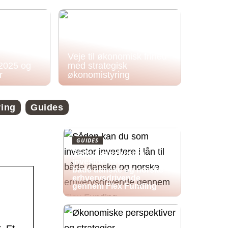
Veje til økonomisk frihed
 2025 og
med strategisk
r
økonomistyring
ring
Guides
GUIDES
Sådan kan du som
investor investere i lån til
både danske og norske
erhvervsdrivende
gennem Flex Funding