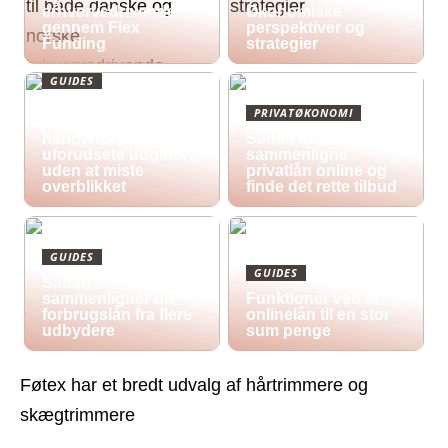
erhvervsdrivende
Økonomiske
gennem Flex
perspektiver og
Funding
strategier
GUIDES
Økonomisk pres i
PRIVATØKONOMI
2026: Sådan
håndterer du
Sådan kan du
uforudsete udgifter
sammenligne
uden at miste
privatlån online og
overblikket
finde det rette tilbud
GUIDES
GUIDES
Sådan
sammenligner du
Funktioner ved et
forbrugslån fra flere
onlinelån til en stor
udbydere
sum penge
Føtex har et bredt udvalg af hårtrimmere og
skægtrimmere