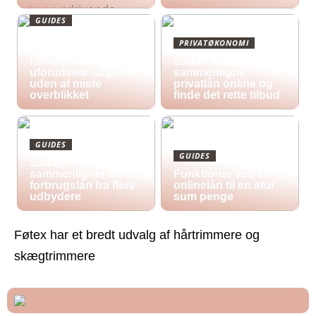
GUIDES
Økonomisk pres i
PRIVATØKONOMI
2026: Sådan
håndterer du
Sådan kan du
uforudsete udgifter
sammenligne
uden at miste
privatlån online og
overblikket
finde det rette tilbud
GUIDES
GUIDES
Sådan
sammenligner du
Funktioner ved et
forbrugslån fra flere
onlinelån til en stor
udbydere
sum penge
Føtex har et bredt udvalg af hårtrimmere og
skægtrimmere