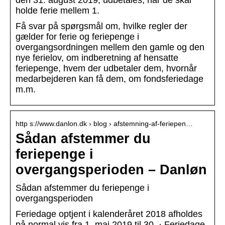
den 31. august 2019, udbetales, når de skal
holde ferie mellem 1.
Få svar på spørgsmål om, hvilke regler der
gælder for ferie og feriepenge i
overgangsordningen mellem den gamle og den
nye ferielov, om indberetning af hensatte
feriepenge, hvem der udbetaler dem, hvornår
medarbejderen kan få dem, om fondsferiedage
m.m.
http s://www.danlon.dk › blog › afstemning-af-feriepen…
Sådan afstemmer du
feriepenge i
overgangsperioden – Danløn
Sådan afstemmer du feriepenge i
overgangsperioden
Feriedage optjent i kalenderåret 2018 afholdes
på normal vis fra 1. maj 2019 til 30. · Feriedage,