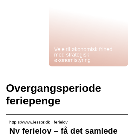
Veje til økonomisk frihed
med strategisk
økonomistyring
Overgangsperiode
feriepenge
http s://www.lessor.dk › ferielov
Ny ferielov – få det samlede