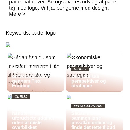
padel bat cover. Se også vores udvalg af padel
tøj med logo. Vi hjælper gerne med design.
Mere >
Keywords: padel logo
GUIDES
Sådan kan du som
investor investere i
lån til både danske
GUIDES
og norske
erhvervsdrivende
Økonomiske
gennem Flex
perspektiver og
Funding
strategier
GUIDES
Økonomisk pres i
PRIVATØKONOMI
2026: Sådan
håndterer du
Sådan kan du
uforudsete udgifter
sammenligne
uden at miste
privatlån online og
overblikket
finde det rette tilbud