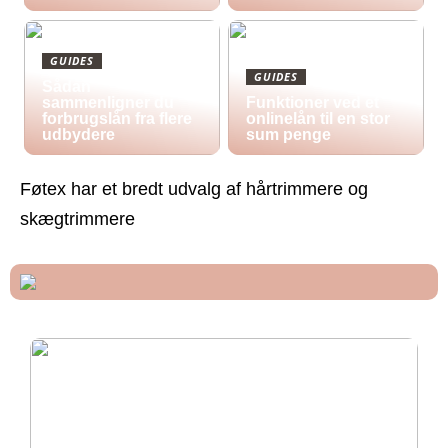
GUIDES
GUIDES
Sådan
sammenligner du
Funktioner ved et
forbrugslån fra flere
onlinelån til en stor
udbydere
sum penge
Føtex har et bredt udvalg af hårtrimmere og
skægtrimmere