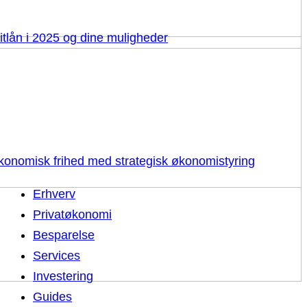
itlån i 2025 og dine muligheder
 økonomisk frihed med strategisk økonomistyring
Erhverv
Privatøkonomi
Besparelse
Services
Investering
Guides