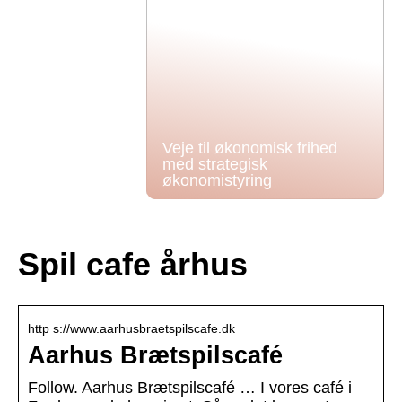
Veje til økonomisk frihed
med strategisk
økonomistyring
Spil cafe århus
http s://www.aarhusbraetspilscafe.dk
Aarhus Brætspilscafé
Follow. Aarhus Brætspilscafé … I vores café i