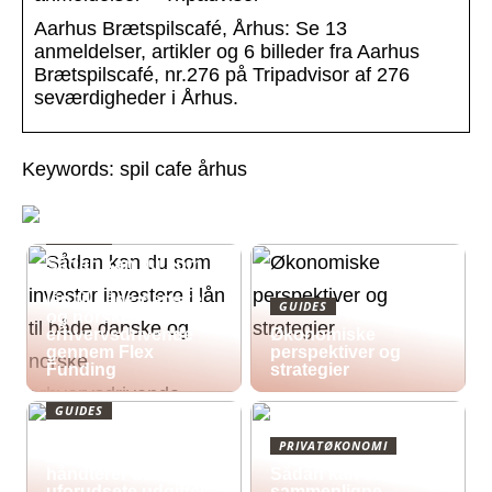
Aarhus Brætspilscafé, Århus: Se 13
anmeldelser, artikler og 6 billeder fra Aarhus
Brætspilscafé, nr.276 på Tripadvisor af 276
seværdigheder i Århus.
Keywords: spil cafe århus
GUIDES
Sådan kan du som
investor investere i
lån til både danske
GUIDES
og norske
erhvervsdrivende
Økonomiske
gennem Flex
perspektiver og
Funding
strategier
GUIDES
Økonomisk pres i
PRIVATØKONOMI
2026: Sådan
håndterer du
Sådan kan du
uforudsete udgifter
sammenligne