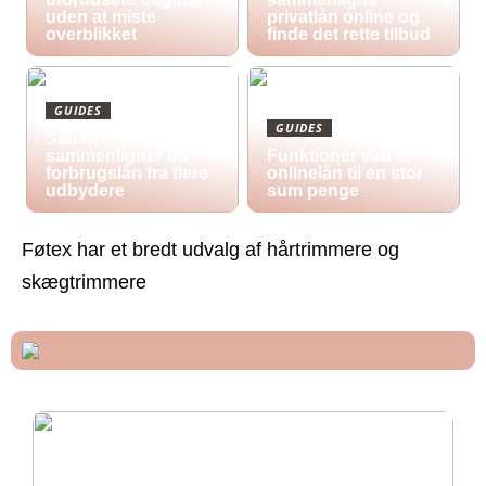
uden at miste
privatlån online og
overblikket
finde det rette tilbud
GUIDES
GUIDES
Sådan
sammenligner du
Funktioner ved et
forbrugslån fra flere
onlinelån til en stor
udbydere
sum penge
Føtex har et bredt udvalg af hårtrimmere og
skægtrimmere