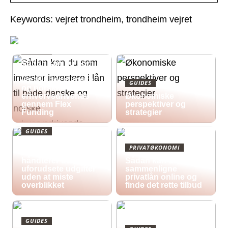
Keywords: vejret trondheim, trondheim vejret
GUIDES
Sådan kan du som
investor investere i
lån til både danske
GUIDES
og norske
erhvervsdrivende
Økonomiske
gennem Flex
perspektiver og
Funding
strategier
GUIDES
Økonomisk pres i
PRIVATØKONOMI
2026: Sådan
håndterer du
Sådan kan du
uforudsete udgifter
sammenligne
uden at miste
privatlån online og
overblikket
finde det rette tilbud
GUIDES