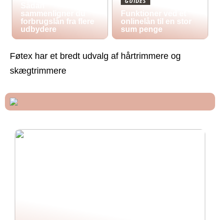
GUIDES
Sådan
sammenligner du
Funktioner ved et
forbrugslån fra flere
onlinelån til en stor
udbydere
sum penge
Føtex har et bredt udvalg af hårtrimmere og
skægtrimmere