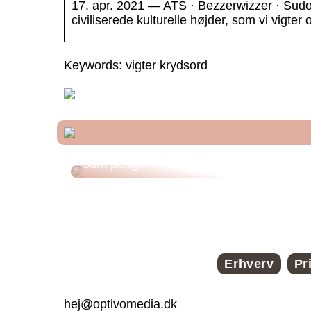
17. apr. 2021 — ATS · Bezzerwizzer · Sudoku
civiliserede kulturelle højder, som vi vigter
Keywords: vigter krydsord
Funktioner ved et onlinelån til en stor
sum penge
Erhverv
Pr
hej@optivomedia.dk