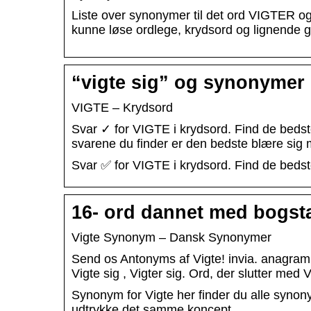
Liste over synonymer til det ord VIGTER og
kunne løse ordlege, krydsord og lignende g
“vigte sig” og synonymer 
VIGTE – Krydsord
Svar ✓ for VIGTE i krydsord. Find de bedste
svarene du finder er den bedste blære sig
Svar ✅ for VIGTE i krydsord. Find de bedste
16- ord dannet med bogsta
Vigte Synonym – Dansk Synonymer
Send os Antonyms af Vigte! invia. anagramm
Vigte sig , Vigter sig. Ord, der slutter med V
Synonym for Vigte her finder du alle syno
udtrykke det samme koncept