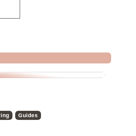
Veje til økonomisk frihed med strategisk
økonomistyring
ring
Guides