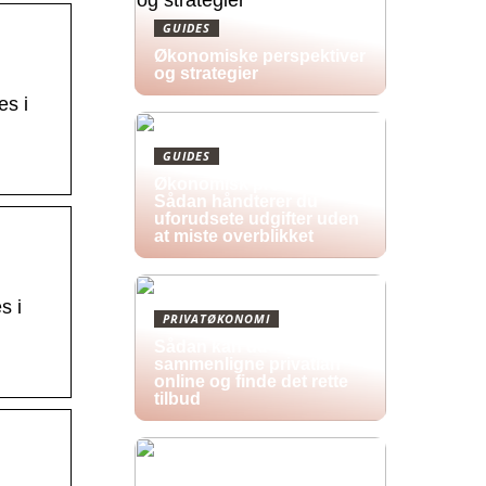
GUIDES
Økonomiske perspektiver
og strategier
es i
GUIDES
Økonomisk pres i 2026:
Sådan håndterer du
uforudsete udgifter uden
at miste overblikket
s i
PRIVATØKONOMI
Sådan kan du
sammenligne privatlån
online og finde det rette
tilbud