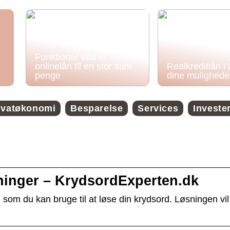
Funktioner ved et
onlinelån til en stor sum
Realkreditlån i
penge
dine mulighede
ivatøkonomi
Besparelse
Services
Investe
inger – KrydsordExperten.dk
 som du kan bruge til at løse din krydsord. Løsningen vil