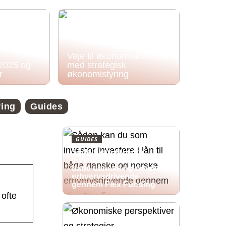
Veje til økonomisk frihed
 2025 og
med strategisk
r
økonomistyring
ring
Guides
GUIDES
Sådan kan du som
investor investere i lån til
både danske og norske
erhvervsdrivende
gennem Flex Funding
 ofte