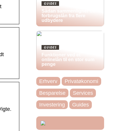
GUIDES
t
Sådan sammenligner du
forbrugslån fra flere
udbydere
GUIDES
dt
Funktioner ved et
onlinelån til en stor sum
penge
Erhverv
Privatøkonomi
Besparelse
Services
Investering
Guides
igte.