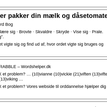
 der pakker din mælk og dåsetomat
ord Bog
lære sig · Brovte · Skvaldre · Skryde · Vise sig · Prale.
”.
 vigte sig og find ud af, hvor ordet vigte sig bruges og
BBLE – Wordshelper.dk
et problem? … (10)vianne (10)vickie (21)viften (13)vift
 (13)viking …
 et problem? Vores webside til orddannelse hjælper di