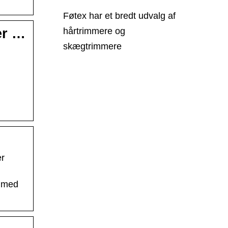
Føtex har et bredt udvalg af
hårtrimmere og
er …
skægtrimmere
er
g med