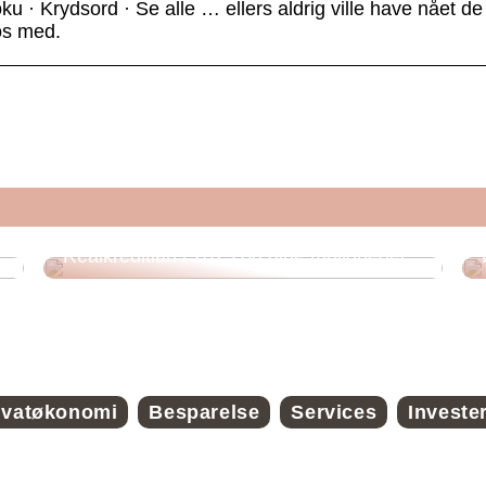
 · Krydsord · Se alle … ellers aldrig ville have nået de
 os med.
Realkreditlån i 2025 og dine muligheder
ivatøkonomi
Besparelse
Services
Investe