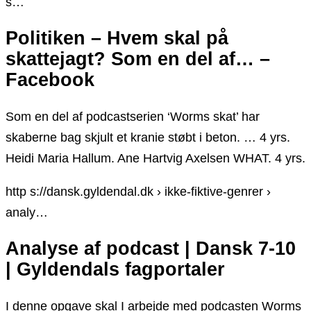
s…
Politiken – Hvem skal på
skattejagt? Som en del af… –
Facebook
Som en del af podcastserien ‘Worms skat’ har
skaberne bag skjult et kranie støbt i beton. … 4 yrs.
Heidi Maria Hallum. Ane Hartvig Axelsen WHAT. 4 yrs.
http s://dansk.gyldendal.dk › ikke-fiktive-genrer ›
analy…
Analyse af podcast | Dansk 7-10
| Gyldendals fagportaler
I denne opgave skal I arbejde med podcasten Worms