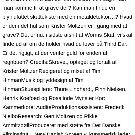
man komme til at grave der? Kan man finde en
blyindfattet skattekiste med en metaldetektor…? Hvad
er der i det hul som Krister Moltzen er i gang med at
grave? Det er nu, i sidste afsnit af Worms Skat, vi skal
finde ud af om de holder hvad de lover på Third Ear.
Er det rigtigt, at der venter guld for enden af
regnbuen? Credits:Skrevet, optaget og fortalt af
Krister MoltzenRedigeret og mixet af Tim
HinmanMusik og lyddesign af Tim
HinmanSkuespillere: Thure Lindhardt, Finn Nielsen,
Henrik Koefoed og Rosalinde Mynster Kor:
Kammerkoret AuditeProduktionsassistent: Frederik
NielboResearch: Gert Moltzen og Rikke
AmmitzbøllProduceret med støtte fra Det Danske
Filminstitut – New Danish Screen v. kunstnerisk leder