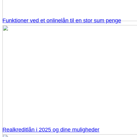
Funktioner ved et onlinelån til en stor sum penge
Realkreditlån i 2025 og dine muligheder