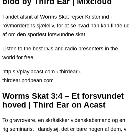
blod by Third Ear | Mixcloud
I andet afsnit af Worms Skat rejser Krister ind i
rovmorderens sjæleliv, for at se hvad han kan finde ud
af om den sporløst forsvundne skat.
Listen to the best DJs and radio presenters in the
world for free.
http s://play.acast.com › thirdear ›
thirdear.podbean.com
Worms Skat 3:4 – Et forsvundet
hoved | Third Ear on Acast
To gravrøvere, en skråsikker videnskabsmand og en
rig seminarist i dandytøj, det er bare nogen af dem, vi