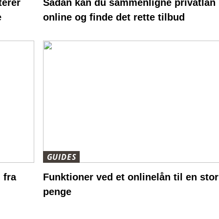
terer
Sådan kan du sammenligne privatlån
e
online og finde det rette tilbud
GUIDES
 fra
Funktioner ved et onlinelån til en sto
penge