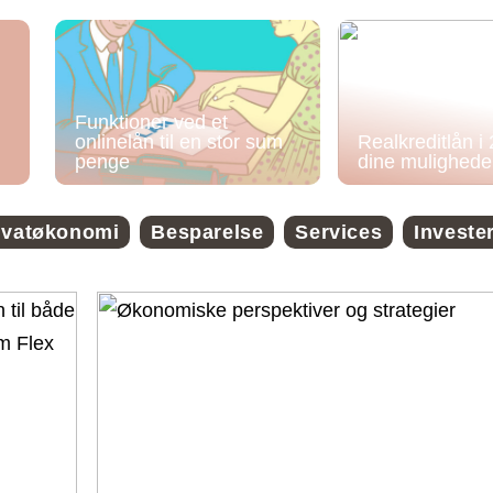
Funktioner ved et
onlinelån til en stor sum
Realkreditlån i
penge
dine mulighede
ivatøkonomi
Besparelse
Services
Investe