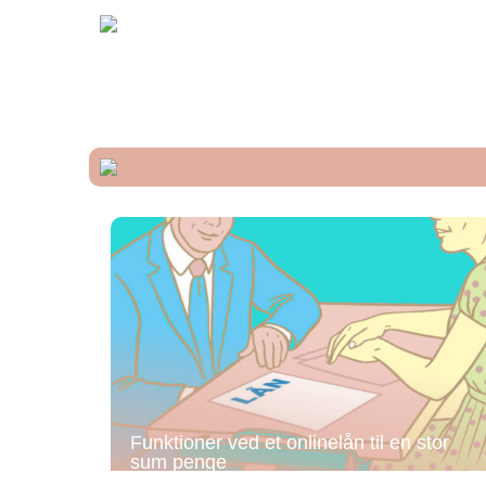
Funktioner ved et onlinelån til en stor
sum penge