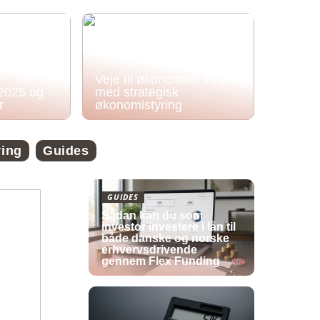
Veje til økonomisk frihed
 2025 og
med strategisk
r
økonomistyring
ring
Guides
GUIDES
Sådan kan du som
investor investere i lån til
både danske og norske
erhvervsdrivende
gennem Flex Funding