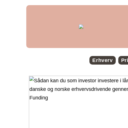
Erhverv
Pr