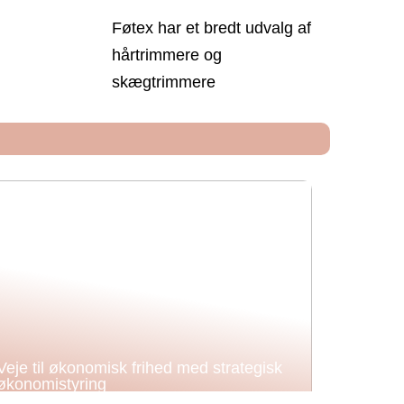
Føtex har et bredt udvalg af
hårtrimmere og
skægtrimmere
Veje til økonomisk frihed med strategisk
økonomistyring