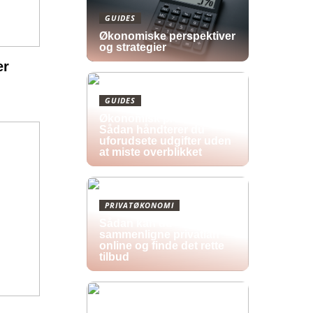
GUIDES
Økonomiske perspektiver
og strategier
er
GUIDES
Økonomisk pres i 2026:
Sådan håndterer du
uforudsete udgifter uden
at miste overblikket
PRIVATØKONOMI
Sådan kan du
sammenligne privatlån
online og finde det rette
tilbud