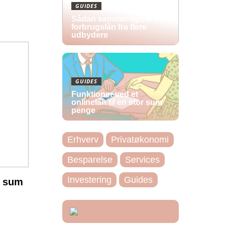
GUIDES
Sådan sammenligner du
forbrugslån fra flere
udbydere
GUIDES
Funktioner ved et
onlinelån til en stor sum
penge
Erhverv
Privatøkonomi
Besparelse
Services
Investering
Guides
r sum