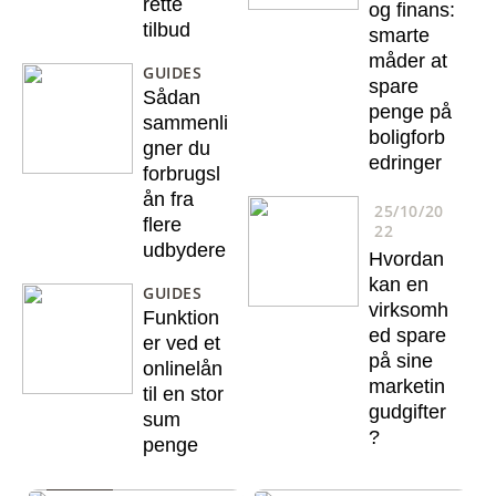
rette
og finans:
tilbud
smarte
måder at
GUIDES
spare
Sådan
penge på
sammenli
boligforb
gner du
edringer
forbrugsl
ån fra
25/10/20
flere
22
udbydere
Hvordan
kan en
GUIDES
virksomh
Funktion
ed spare
er ved et
på sine
onlinelån
marketin
til en stor
gudgifter
sum
?
penge
GUIDES