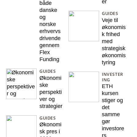
er
både
danske
GUIDES
og
Veje til
norske
økonomis
erhvervs
k frihed
drivende
med
gennem
strategisk
Flex
økonomis
Funding
tyring
GUIDES
INVESTER
Økonomi
ING
ske
ETH
perspekti
kursen
ver og
stiger og
strategier
det
samme
GUIDES
gør
Økonomi
investore
sk pres i
rs