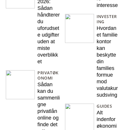
2026:
interesse
Sådan
håndterer
INVESTER
du
ING
Hvordan
uforudset
et familie
e udgifter
kontor
uden at
kan
miste
beskytte
overblikk
din
et
families
PRIVATØK
formue
ONOMI
mod
Sådan
valutakur
kan du
sudsving
sammenli
gne
GUIDES
privatlån
Alt
online og
indenfor
finde det
økonomi