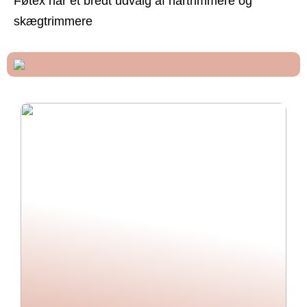
Føtex har et bredt udvalg af hårtrimmere og
skægtrimmere