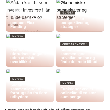
Sådan kan du som
investor investere i
lån til både danske
GUIDES
og norske
erhvervsdrivende
Økonomiske
gennem Flex
perspektiver og
Funding
strategier
GUIDES
Økonomisk pres i
PRIVATØKONOMI
2026: Sådan
håndterer du
Sådan kan du
uforudsete udgifter
sammenligne
uden at miste
privatlån online og
overblikket
finde det rette tilbud
GUIDES
GUIDES
Sådan
sammenligner du
Funktioner ved et
forbrugslån fra flere
onlinelån til en stor
udbydere
sum penge